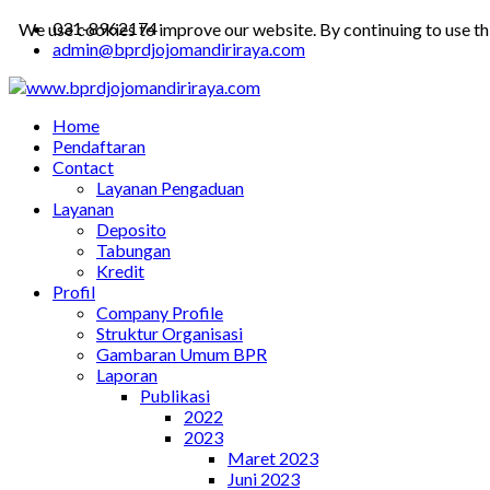
031-8962174
We use cookies to improve our website. By continuing to use th
admin@bprdjojomandiriraya.com
Home
Pendaftaran
Contact
Layanan Pengaduan
Layanan
Deposito
Tabungan
Kredit
Profil
Company Profile
Struktur Organisasi
Gambaran Umum BPR
Laporan
Publikasi
2022
2023
Maret 2023
Juni 2023