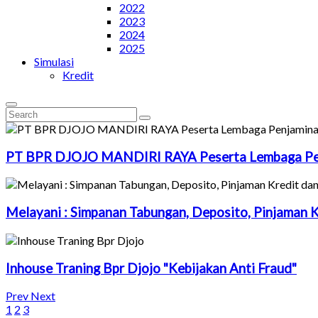
2022
2023
2024
2025
Simulasi
Kredit
PT
BPR
DJOJO
MANDIRI
RAYA
Peserta
Lembaga
P
Melayani
:
Simpanan
Tabungan,
Deposito,
Pinjaman
K
Inhouse
Traning
Bpr
Djojo
"Kebijakan
Anti
Fraud"
Prev
Next
1
2
3