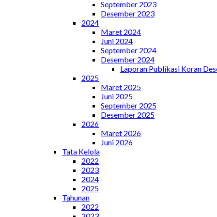
September 2023
Desember 2023
2024
Maret 2024
Juni 2024
September 2024
Desember 2024
Laporan Publikasi Koran De
2025
Maret 2025
Juni 2025
September 2025
Desember 2025
2026
Maret 2026
Juni 2026
Tata Kelola
2022
2023
2024
2025
Tahunan
2022
2023