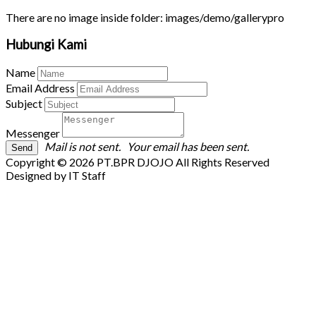
There are no image inside folder: images/demo/gallerypro
Hubungi Kami
Name
Email Address
Subject
Messenger
Mail is not sent.
Your email has been sent.
Copyright © 2026 PT.BPR DJOJO All Rights Reserved
Designed by IT Staff