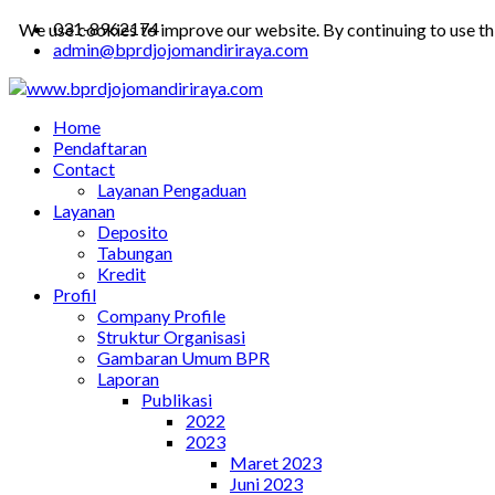
031-8962174
We use cookies to improve our website. By continuing to use th
admin@bprdjojomandiriraya.com
Home
Pendaftaran
Contact
Layanan Pengaduan
Layanan
Deposito
Tabungan
Kredit
Profil
Company Profile
Struktur Organisasi
Gambaran Umum BPR
Laporan
Publikasi
2022
2023
Maret 2023
Juni 2023